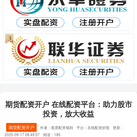
期货配资开户 在线配资平台：助力股市
投资，放大收益
期货配资开户
作者：股票配资规则
平台：在线配资炒股
更新：
2025-09-17 08:49:57
阅读：185