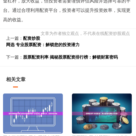
金杠杆，放大收益，但投资者需要谨慎评估风险并选择可靠的平
台。通过合理利用配资平台，投资者可以提升投资效率，实现更
高的收益。
文章为作者独立观点，不代表在线配资炒股观点
上一篇：
配资炒股
网选 专业股票配资：解锁您的投资潜力
下一篇：
股票配资利率 揭秘股票配资排行榜：解锁财富密码
相关文章