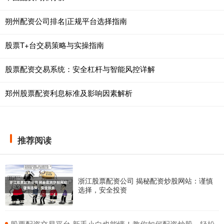
朔州配资公司排名|正规平台选择指南
股票T+台交易策略与实操指南
股票配资交易系统：安全杠杆与智能风控详解
郑州股票配资利息标准及影响因素解析
推荐阅读
浙江股票配资公司 揭秘配资炒股网站：谨慎
选择，安全投资
​股票配资交易平台 新手小白也能懂！教你如何配资炒股，轻松