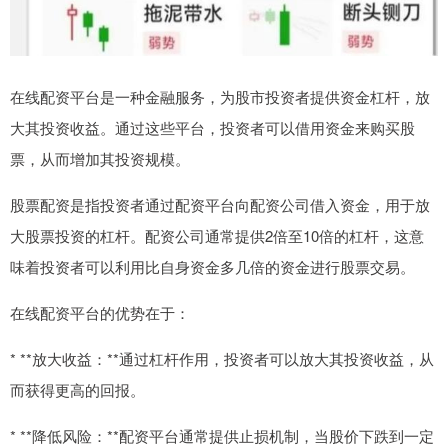
在线配资平台是一种金融服务，为股市投资者提供资金杠杆，放
大其投资收益。通过这些平台，投资者可以借用资金来购买股
票，从而增加其投资规模。
股票配资是指投资者通过配资平台向配资公司借入资金，用于放
大股票投资的杠杆。配资公司通常提供2倍至10倍的杠杆，这意
味着投资者可以利用比自身资金多几倍的资金进行股票交易。
在线配资平台的优势在于：
* **放大收益：**通过杠杆作用，投资者可以放大其投资收益，从
而获得更高的回报。
* **降低风险：**配资平台通常提供止损机制，当股价下跌到一定