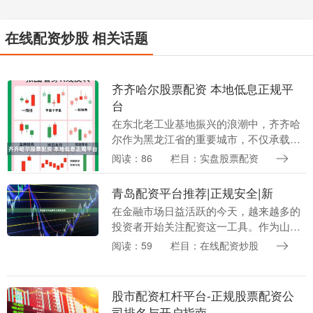
在线配资炒股 相关话题
齐齐哈尔股票配资 本地低息正规平
台
在东北老工业基地振兴的浪潮中，齐齐哈
尔作为黑龙江省的重要城市，不仅承载着
工业复兴的梦想，也孕育着金融创新的活
阅读：86
栏目：实盘股票配资
力。对于本地投资者而言，股票配资作为
一种放大资金使用....
青岛配资平台推荐|正规安全|新
在金融市场日益活跃的今天，越来越多的
投资者开始关注配资这一工具。作为山东
半岛的经济重镇，青岛拥有众多配资平
阅读：59
栏目：在线配资炒股
台，但如何从中筛选出正规、安全、可靠
的平台在线配资开户....
股市配资杠杆平台-正规股票配资公
司排名与开户指南