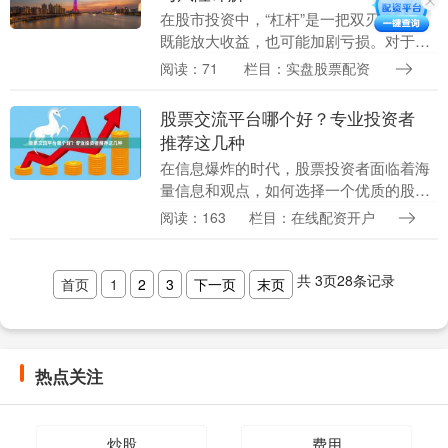
在股市投资中，“杠杆”是一把双刃剑。它
既能放大收益，也可能加剧亏损。对于普
通投资者而言，了解如何合法使用杠杆，
阅读：71
栏目：实盘股票配资
并充分认识其风险，是理性投资的重要一
步。 ## 一....
股票交流平台哪个好？专业投资者
推荐这几种
在信息爆炸的时代，股票投资者面临着海
量信息和观点，如何选择一个优质的股票
交流平台成为提升投资能力的关键。专业
阅读：163
栏目：在线配资开户
投资者经过多年实践，筛选出以下几类平
台，帮助你在投资....
共
3
页
28
条记录
首页
1
2
3
下一页
末页
热点关注
炒股
费用