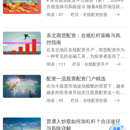
合规选择与风险提示 随着A股市场活跃度
回升，东莞作为珠三角经济重镇，投资者
阅读：97
栏目：在线配资炒股
对股票配资的需求持续增长。然而，配资
行业鱼龙....
东北期货配资：合规杠杆策略与风
控指南
在东北地区在线配资开户，期货配资作为
一种常见的金融工具，为投资者提供了以
小博大的机会。然而，随着监管趋严，如
阅读：111
栏目：在线配资开户
何在合规框架下运用杠杆策略并做好风险
控制，成为投资者....
配资一流股票配资门户精选
在当今股票市场波动频繁的背景下，越来
越多的投资者开始关注股票配资这一杠杆
工具。通过配资，投资者可以用较少的自
阅读：93
栏目：在线配资炒股
有资金撬动更大的投资规模，从而放大收
益。然而，面对市....
普通人炒股如何加杠杆？合法途径
与风险详解