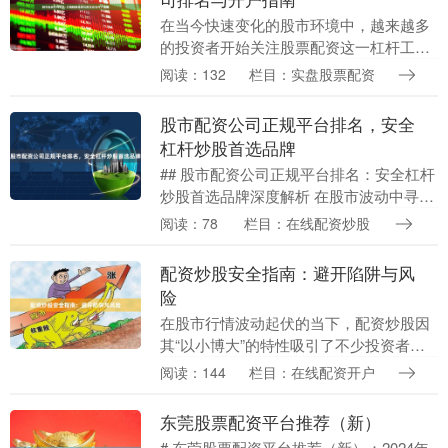
在当今快速变化的股市环境中，越来越多
的投资者开始关注股票配资这一杠杆工
具。然而在线配资开户，面对市场上众多
阅读：132
栏目：实盘股票配资
的配资平台，如何选择正规、安全的配资
公司成为投资者面临....
股市配资公司正规平台排名，安全
杠杆炒股首选品牌
## 股市配资公司正规平台排名：安全杠杆
炒股首选品牌深度解析 在股市波动中寻求
更高收益的投资者，常常将目光投向股票
阅读：78
栏目：在线配资炒股
配资这一杠杆工具。然而，面对市场上琳
琅满目的配....
配资炒股安全指南：避开陷阱与风
险
在股市行情波动起伏的当下，配资炒股因
其“以小博大”的特性吸引了不少投资者。
然而在线配资开户，高杠杆带来的不仅是
阅读：144
栏目：在线配资开户
潜在收益，更伴随着巨大的风险。如何安
全地参与配资炒....
东莞股票配资平台推荐（新）
# 东莞股票配资平台推荐（新）：2024年