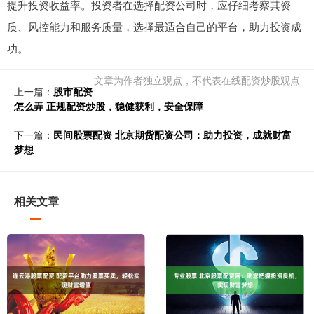
提升投资收益率。投资者在选择配资公司时，应仔细考察其资
质、风控能力和服务质量，选择最适合自己的平台，助力投资成
功。
文章为作者独立观点，不代表在线配资炒股观点
上一篇：
股市配资
怎么弄 正规配资炒股，稳健获利，安全保障
下一篇：
民间股票配资 北京期货配资公司：助力投资，成就财富
梦想
相关文章