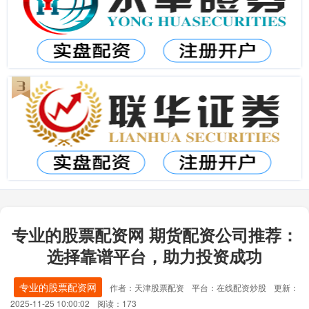
专业的股票配资网 期货配资公司推荐：
选择靠谱平台，助力投资成功
专业的股票配资网
作者：天津股票配资
平台：在线配资炒股
更新：
2025-11-25 10:00:02
阅读：173