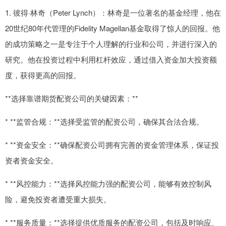
1. 彼得·林奇（Peter Lynch）：林奇是一位著名的基金经理，他在
20世纪80年代管理的Fidelity Magellan基金取得了惊人的回报。他
的成功策略之一是专注于个人理解的行业和公司，并进行深入的
研究。他在投资过程中利用杠杆效应，通过借入资金加大投资额
度，获得更高的回报。
**选择靠谱期货配资公司的关键因素：**
* **监管合规：**选择受监管的配资公司，确保其合法合规。
* **资金安全：**确保配资公司拥有完善的资金管理体系，保证投
资者资金安全。
* **风控能力：**选择风控能力强的配资公司，能够有效控制风
险，避免投资者遭受重大损失。
* **服务质量：**选择提供优质服务的配资公司，包括及时响应、